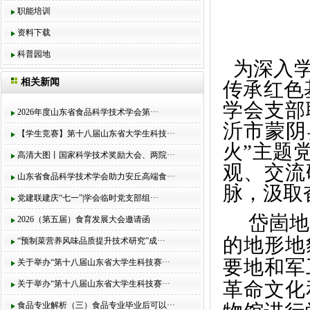
职能培训
资料下载
科普园地
为
深入
相关新闻
传承红色
学会支部
2026年度山东省食品科学技术学会第···
沂市蒙阴
【学生竞赛】第十八届山东省大学生科技···
火
”主题
高清大图丨国家科学技术奖励大会、两院···
观、交流
山东省食品科学技术学会助力安丘高端食···
脉，汲取
党建联建庆“七一”|学会临时党支部组···
岱崮地
2026（第五届）食育发展大会邀请函
的地形地
“预制菜营养风味品质提升技术研究”成···
要地和军
关于举办“第十八届山东省大学生科技赛···
革命文化
关于举办“第十八届山东省大学生科技赛···
食品专业解析（三）食品专业毕业后可以···